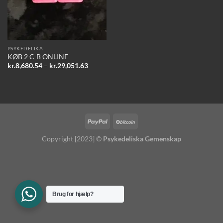
PSYKEDELIKA
KØB 2 C-B ONLINE
Prisinterval:
kr.
8,680.54
–
kr.
29,051.63
kr.8,680.54
til
kr.29,051.63
Copyright [2023] ©
Psykedeliska Gemenskap
Brug for hjælp?