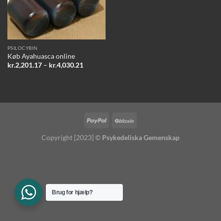
PSILOCYBIN
Køb Ayahuasca online
Prisinterval:
kr.
2,201.17
–
kr.
4,030.21
kr.2,201.17
til
kr.4,030.21
Copyright [2023] ©
Psykedeliska Gemenskap
Brug for hjælp?