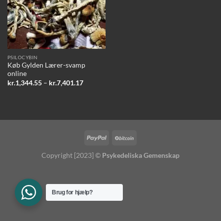
PSILOCYBIN
Køb Gylden Lærer-svamp
online
Prisinterval:
kr.
1,344.55
–
kr.
7,401.17
kr.1,344.55
til
kr.7,401.17
Copyright [2023] ©
Psykedeliska Gemenskap
Brug for hjælp?