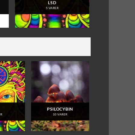
LSD
5 VARER
D
PSILOCYBIN
ER
10 VARER