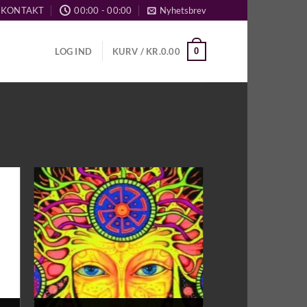
KONTAKT
00:00 - 00:00
Nyhetsbrev
0
LOG IND
KURV /
KR.
0.00