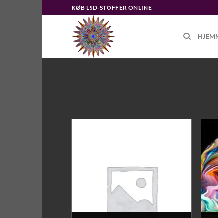
Fortsæt
KØB LSD-STOFFER ONLINE
til
indhold
HJEM