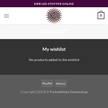
Fortsæt
KØB LSD-STOFFER ONLINE
til
indhold
0
WISHLIST
My wishlist
No products added to the wishlist
Copyright [2023] ©
Psykedeliska Gemenskap